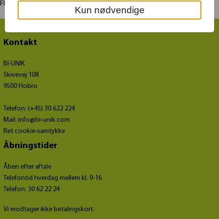
Flere billeder
Kun nødvendige
Kontakt
BI-UNIK
Skivevej 108
9500 Hobro
Telefon: (+45) 30 622 224
Mail:
info@bi-unik.com
Ret cookie-samtykke
Åbningstider
Åben efter aftale
Telefontid hverdag mellem kl. 9-16
Telefon: 30 62 22 24
Vi modtager ikke betalingskort.