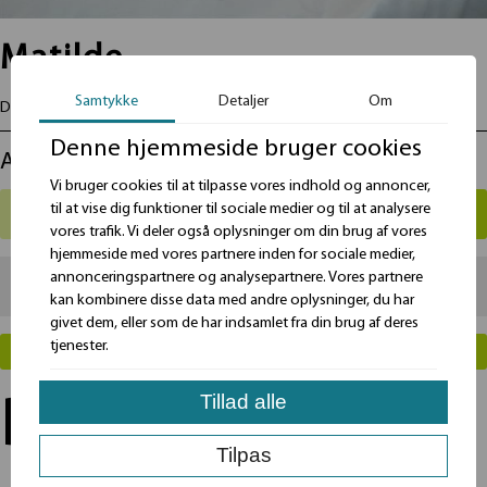
Matilde
Samtykke
Detaljer
Om
Dimension indvendig mål L: 43,0 B: 26,0 H: 9,0 cm
Denne hjemmeside bruger cookies
Antal
Vi bruger cookies til at tilpasse vores indhold og annoncer,
til at vise dig funktioner til sociale medier og til at analysere
vores trafik. Vi deler også oplysninger om din brug af vores
hjemmeside med vores partnere inden for sociale medier,
annonceringspartnere og analysepartnere. Vores partnere
Total
79
kr.
kan kombinere disse data med andre oplysninger, du har
givet dem, eller som de har indsamlet fra din brug af deres
tjenester.
LÆG I KURV
Tillad alle
Beskrivelse
Tilpas