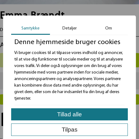
Emma Brændt
Samtykke
Detaljer
Om
Dimension indvendig mål L: 43,0 B: 13,5 H: 9,5 cm
Denne hjemmeside bruger cookies
Antal
Vi bruger cookies til at tilpasse vores indhold og annoncer,
til at vise dig funktioner til sociale medier og til at analysere
vores trafik. Vi deler også oplysninger om din brug af vores
hjemmeside med vores partnere inden for sociale medier,
annonceringspartnere og analysepartnere. Vores partnere
Total
99
kr.
kan kombinere disse data med andre oplysninger, du har
givet dem, eller som de har indsamlet fra din brug af deres
tjenester.
LÆG I KURV
Tillad alle
Beskrivelse
Tilpas