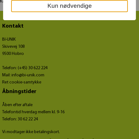
Kassen er flamberet så den får en varm glød over sig.
Kun nødvendige
Kontakt
BI-UNIK
Skivevej 108
9500 Hobro
Telefon: (+45) 30 622 224
Mail:
info@bi-unik.com
Ret cookie-samtykke
Åbningstider
Åben efter aftale
Telefontid hverdag mellem kl. 9-16
Telefon: 30 62 22 24
Vi modtager ikke betalingskort.