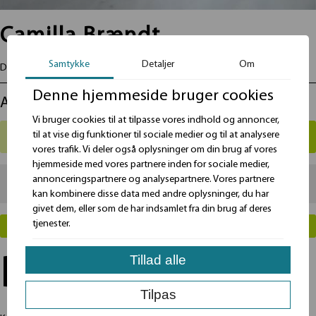
Camilla Brændt
Samtykke
Detaljer
Om
Dimension indvendig mål L: 34,5 B: 20,0 H: 9,5 cm
Denne hjemmeside bruger cookies
Antal
Vi bruger cookies til at tilpasse vores indhold og annoncer,
til at vise dig funktioner til sociale medier og til at analysere
vores trafik. Vi deler også oplysninger om din brug af vores
hjemmeside med vores partnere inden for sociale medier,
annonceringspartnere og analysepartnere. Vores partnere
Total
99
kr.
kan kombinere disse data med andre oplysninger, du har
givet dem, eller som de har indsamlet fra din brug af deres
tjenester.
LÆG I KURV
Tillad alle
Beskrivelse
Tilpas