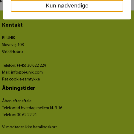
Kassen er flamberet så den får en varm glød over sig.
Kun nødvendige
Kontakt
BI-UNIK
Skivevej 108
9500 Hobro
Telefon: (+45) 30 622 224
Mail:
info@bi-unik.com
Ret cookie-samtykke
Åbningstider
Åben efter aftale
Telefontid hverdag mellem kl. 9-16
Telefon: 30 62 22 24
Vi modtager ikke betalingskort.