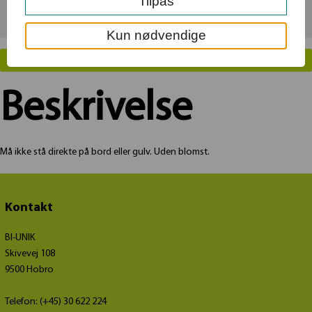
Tilpas
Total
125
kr.
Kun nødvendige
LÆG I KURV
Beskrivelse
Må ikke stå direkte på bord eller gulv. Uden blomst.
Kontakt
BI-UNIK
Skivevej 108
9500 Hobro
Telefon: (+45) 30 622 224